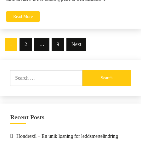
Read More
Posts
1
2
…
9
Next
navigation
Search
for:
Recent Posts
Hondrexil – En unik løsning for leddsmertelindring